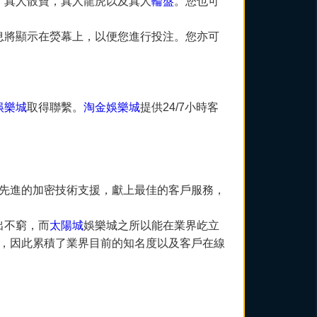
，真人骰寶，真人龍虎以及真人
輪盤
。您也可
息將顯示在熒幕上，以便您進行投注。您亦可
娛樂城
取得聯繫。
淘金娛樂城
提供24/7小時客
先進的加密技術支援，獻上最佳的客戶服務，
出不窮，而
太陽城
娛樂城之所以能在業界屹立
，因此累積了業界目前的知名度以及客戶在線