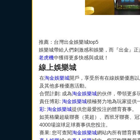
推薦：台灣出金娛樂城top5
娛樂城帶給人們刺激感和娛樂，而『出金』正
老虎機
中獲得更多快感與成就！
線上娛樂城
在
淘金娛樂城
開戶，享受所有在線娛樂優惠以及
及其他多種優惠活動。
合營計劃: 成為
淘金娛樂城
的伙伴，帶領更多
責任博彩:
淘金娛樂城
積極努力地為玩家提供
彩
:
淘金娛樂城
提供您最愛投注的體育賽事。
如英格蘭超級聯賽（英超）、西班牙聯賽、冠軍
4000場滾球足球賽事供您投注。
賽果: 您可查閱
淘金娛樂城
網站內所有體育賽