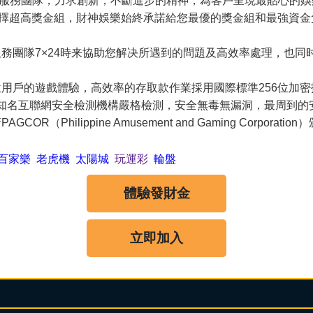
的服務團隊，力求創新，不斷進步的精神，為客戶呈現最貼心的
以選擇超高獎金組，財神娛樂始終承諾給您最優的獎金組和最強資
服務團隊7×24時来協助您解决所遇到的問題及高效率處理，也
位用戶的遊戲體驗，高效率的存取款作業採用國際標準256位加
知名互聯網安全檢測機構嚴格檢測，安全無毒無漏洞，最周到
Philippine Amusement and Gaming Corpora
百家樂
老虎機
太陽城
玩運彩
輪盤
體驗發財金
立即加入