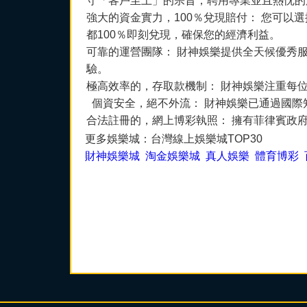
守「客戶至上」的宗旨，聘用專業並且熱忱
強大的資金實力，100％兌現賠付： 您可
都100％即刻兌現，確保您的經濟利益。
可靠的運營團隊： 財神娛樂提供全天候優秀
驗。
極高效率的，存取款機制： 財神娛樂注重每
個資安全，絕不外流： 財神娛樂已通過國際
合法註冊的，網上博彩執照： 擁有菲律賓政府PAGCOR（
更多娛樂城：台灣線上娛樂城TOP30
財神娛樂城
淘金娛樂城
真人娛樂
體育博彩