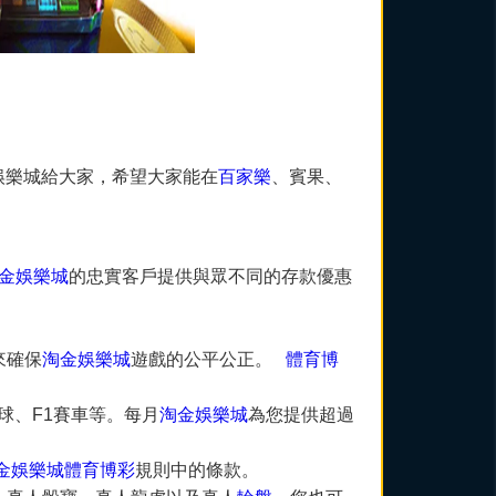
娛樂城給大家，希望大家能在
百家樂
、賓果、
金娛樂城
的忠實客戶提供與眾不同的存款優惠
來確保
淘金娛樂城
遊戲的公平公正。
體育博
球、F1賽車等。每月
淘金娛樂城
為您提供超過
金娛樂城
體育博彩
規則中的條款。