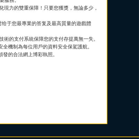
娛樂服務。
金兌現力的雙重保障！只要您獲獎，無論多少，
同时给于您最專業的答复及最高質量的遊戲體
密技術的支付系統保障您的支付存提萬無一失。
的安全機制為每位用戶的資料安全保駕護航。
tion）頒發的合法網上博彩執照。