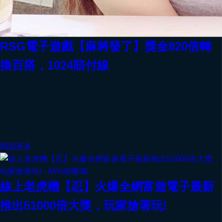
RSG電子遊戲【麻將發了】獎金820倍轉
換百搭，1024賠付線
閱讀更多
線上老虎機【忍】火爆全網富遊電子最新
推出51000倍大獎，玩家搶著玩!