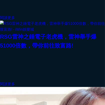
閱讀更多
RSG雷神之錘電子老虎機，雷神舉手爆
51000倍數，帶你前往致富路!
閱讀更多