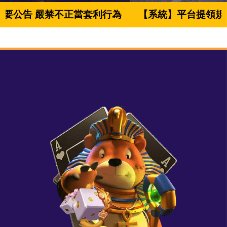
告 嚴禁不正當套利行為
【系統】平台提領規則