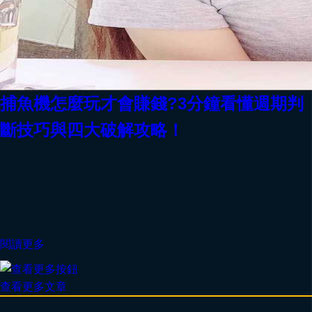
捕魚機怎麼玩才會賺錢?3分鐘看懂週期判
斷技巧與四大破解攻略！
閱讀更多
查看更多文章