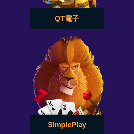
QT電子
SimplePlay